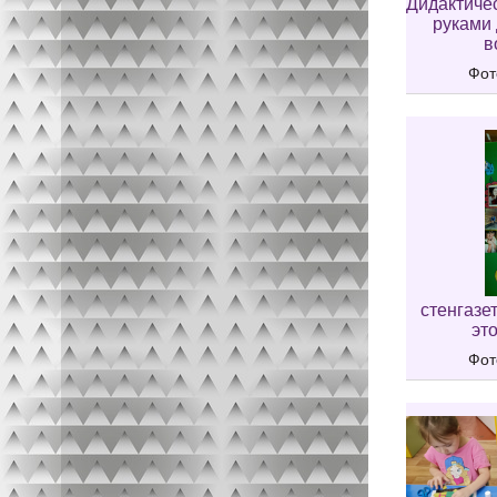
Дидактиче
руками
в
Фот
стенгазе
это
Фот