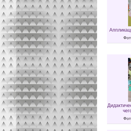
Аппликац
Фот
Дидактичес
чег
Фот