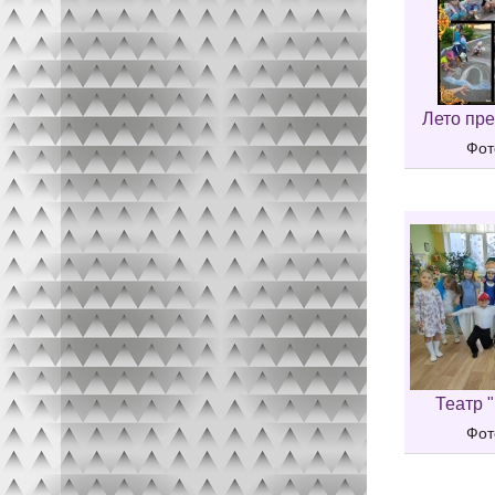
Лето пре
Фот
Театр "
Фот