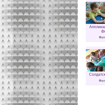
Аппликац
ф
Фот
Солдатск
Фот